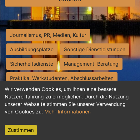
Journalismus, PR, Medien, Kultur
Ausbildungsplätze
Sonstige Dienstleistungen
Sicherheitsdienste
Management, Beratung
Praktika, Werkstudenten, Abschlussarbeiten
Wir verwenden Cookies, um Ihnen eine bessere
Personalwesen
Assistenz, Sekretariat
Nutzererfahrung zu ermöglichen. Durch die Nutzung
unserer Webseite stimmen Sie unserer Verwendung
Hilfskräfte, Aushilfs- und Nebenjobs
von Cookies zu.
Mehr Informationen
Einkauf, Logistik, Materialwirtschaft
Zustimmen
Weiterbildung, Studium, duale Ausbildung