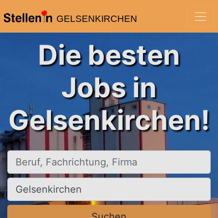
GELSENKIRCHEN
Die besten
Jobs in
Gelsenkirchen!
Beruf, Fachrichtung, Firma
Ort, Stadt
Suchen