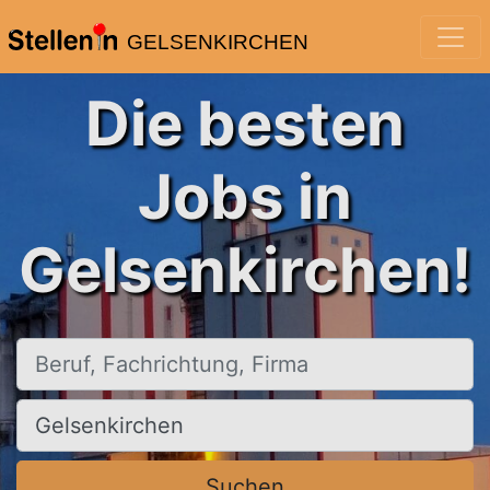
GELSENKIRCHEN
Die besten
Jobs in
Gelsenkirchen!
Beruf, Fachrichtung, Firma
Ort, Stadt
Suchen