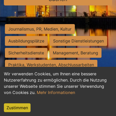
Journalismus, PR, Medien, Kultur
Ausbildungsplätze
Sonstige Dienstleistungen
Sicherheitsdienste
Management, Beratung
Praktika, Werkstudenten, Abschlussarbeiten
Wir verwenden Cookies, um Ihnen eine bessere
Personalwesen
Assistenz, Sekretariat
Nutzererfahrung zu ermöglichen. Durch die Nutzung
unserer Webseite stimmen Sie unserer Verwendung
Hilfskräfte, Aushilfs- und Nebenjobs
von Cookies zu.
Mehr Informationen
Einkauf, Logistik, Materialwirtschaft
Zustimmen
Weiterbildung, Studium, duale Ausbildung