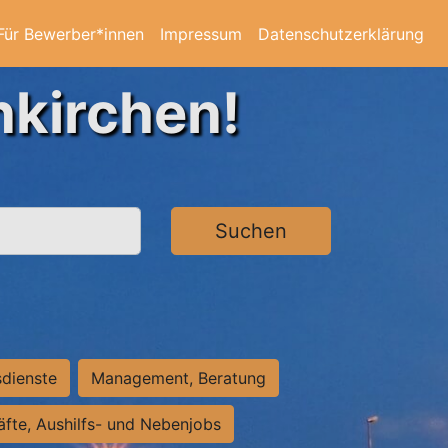
Für Bewerber*innen
Impressum
Datenschutzerklärung
nkirchen!
Suchen
sdienste
Management, Beratung
räfte, Aushilfs- und Nebenjobs