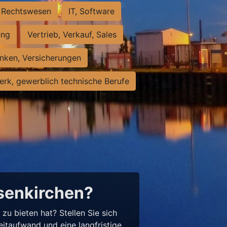
Rechtswesen
IT, Software
ung
Vertrieb, Verkauf, Sales
nken, Versicherungen
rk, gewerblich technische Berufe
lsenkirchen?
u bieten hat? Stellen Sie sich
eitaufwand und eine langfristige