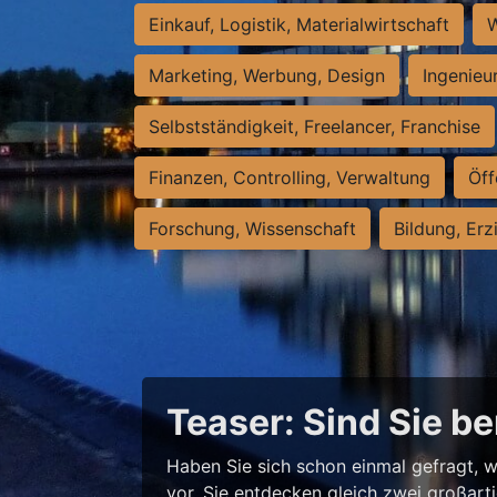
Einkauf, Logistik, Materialwirtschaft
W
Marketing, Werbung, Design
Ingenieu
Selbstständigkeit, Freelancer, Franchise
Finanzen, Controlling, Verwaltung
Öff
Forschung, Wissenschaft
Bildung, Erz
Teaser: Sind Sie be
Haben Sie sich schon einmal gefragt, w
vor, Sie entdecken gleich zwei großart