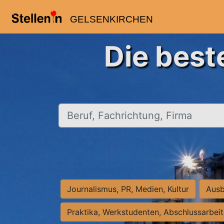
GELSENKIRCHEN
Die best
Beruf, Fachrichtung, Firma
Journalismus, PR, Medien, Kultur
Ausb
Praktika, Werkstudenten, Abschlussarbei