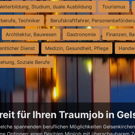
eiterbildung, Studium, duale Ausbildung
Tourismus
rberufe, Techniker
Berufskraftfahrer, Personenbeförder
Architektur, Bauwesen
Gastronomie
Finanzen, Ba
entlicher Dienst
Medizin, Gesundheit, Pflege
Handwe
iehung, Soziale Berufe
reit für Ihren Traumjob in Ge
elche spannenden beruflichen Möglichkeiten Gelsenkirchen z
ige Optionen: einen flexiblen Minijob mit überschaubarem Z