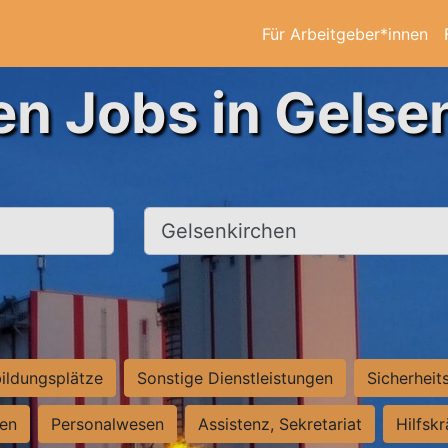
Für Arbeitgeber*innen
en Jobs in Gelse
Ort, Stadt
ildungsplätze
Sonstige Dienstleistungen
Sicherheit
ten
Personalwesen
Assistenz, Sekretariat
Hilfsk