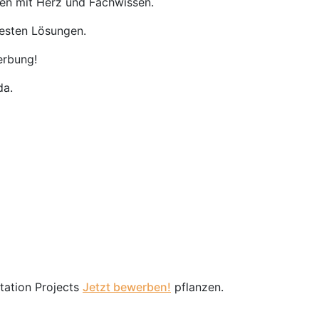
nen mit Herz und Fachwissen.
besten Lösungen.
erbung!
da.
station Projects
Jetzt bewerben!
pflanzen.