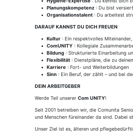
Hygiene-Expertise
: Du kennst dich b
Planungskompetenz
: Du bist versie
Organisationstalent
: Du arbeitest st
DARAUF KANNST DU DICH FREUEN
Kultur
: Ein respektvolles Miteinander
ComUNITY
: Kollegiale Zusammenarbe
Bildung
: Strukturierte Einarbeitung 
Flexibilität
: Dienstpläne, die zu dein
Karriere
: Fort- und Weiterbildungen
Sinn
: Ein Beruf, der zählt – und bei
DEIN ARBEITGEBER
Werde Teil unserer
Com UNITY
!
Seit 2001 betreiben wir, die Comunita Seni
und Menschen füreinander da sind. Dabei st
Unser Ziel ist es, älteren und pflegebedür