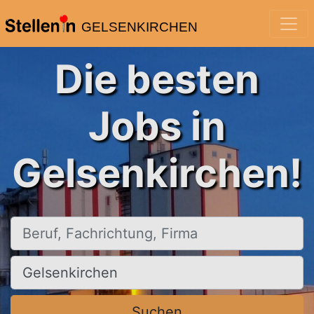
GELSENKIRCHEN
Die besten
Jobs in
Gelsenkirchen!
Beruf, Fachrichtung, Firma
Ort, Stadt
Suchen