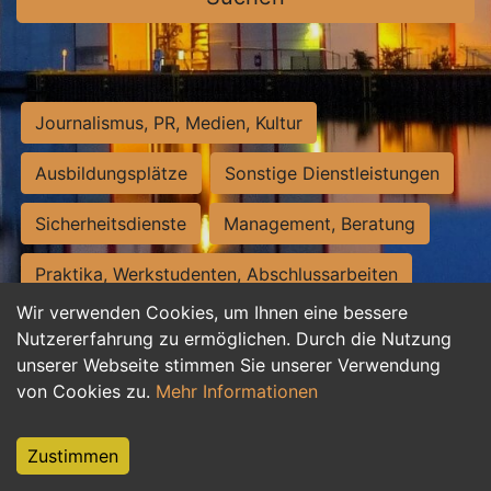
Journalismus, PR, Medien, Kultur
Ausbildungsplätze
Sonstige Dienstleistungen
Sicherheitsdienste
Management, Beratung
Praktika, Werkstudenten, Abschlussarbeiten
Wir verwenden Cookies, um Ihnen eine bessere
Personalwesen
Assistenz, Sekretariat
Nutzererfahrung zu ermöglichen. Durch die Nutzung
unserer Webseite stimmen Sie unserer Verwendung
Hilfskräfte, Aushilfs- und Nebenjobs
von Cookies zu.
Mehr Informationen
Einkauf, Logistik, Materialwirtschaft
Zustimmen
Weiterbildung, Studium, duale Ausbildung