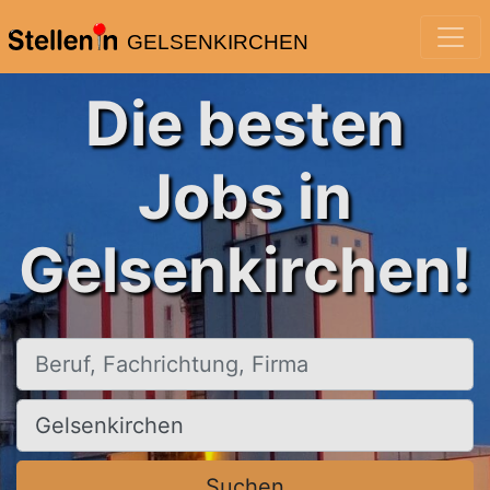
GELSENKIRCHEN
Die besten
Jobs in
Gelsenkirchen!
Beruf, Fachrichtung, Firma
Ort, Stadt
Suchen