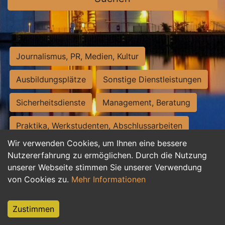
Journalismus, PR, Medien, Kultur
Ausbildungsplätze
Sonstige Dienstleistungen
Sicherheitsdienste
Management, Beratung
Praktika, Werkstudenten, Abschlussarbeiten
Wir verwenden Cookies, um Ihnen eine bessere
Personalwesen
Assistenz, Sekretariat
Nutzererfahrung zu ermöglichen. Durch die Nutzung
unserer Webseite stimmen Sie unserer Verwendung
Hilfskräfte, Aushilfs- und Nebenjobs
von Cookies zu.
Mehr Informationen
Einkauf, Logistik, Materialwirtschaft
Zustimmen
Weiterbildung, Studium, duale Ausbildung