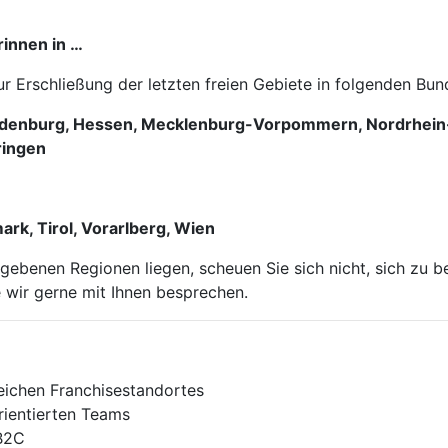
rinnen in …
Erschließung der letzten freien Gebiete in folgenden Bun
ndenburg, Hessen, Mecklenburg-Vorpommern, Nordrhein-W
ringen
ark, Tirol, Vorarlberg, Wien
gebenen Regionen liegen, scheuen Sie sich nicht, sich zu 
 wir gerne mit Ihnen besprechen.
chen Franchise­stand­ortes
ien­tier­ten Teams
 B2C