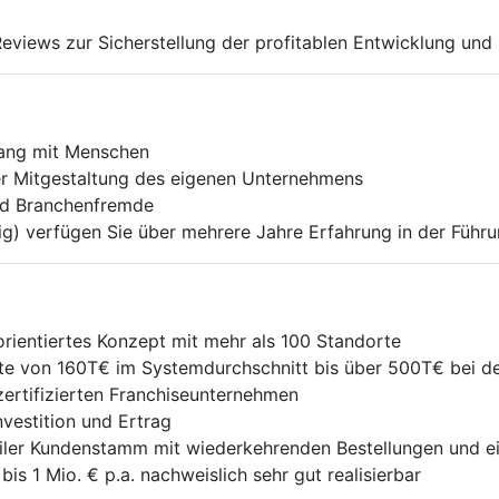
views zur Sicher­stellung der profitablen Entwicklung und
gang mit Menschen
r Mitgestaltung des eigenen Unternehmens
und Branchenfremde
ig) verfügen Sie über mehrere Jahre Erfahrung in der Führ
rientiertes Konzept mit mehr als 100 Standorte
te von 160T€ im Systemdurchschnitt bis über 500T€ bei 
ertifizierten Franchise­unter­nehmen
vestition und Ertrag
iler Kundenstamm mit wiederkehrenden Bestellungen und e
 1 Mio. € p.a. nach­weis­lich sehr gut realisierbar