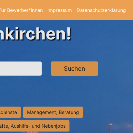
Für Bewerber*innen
Impressum
Datenschutzerklärung
nkirchen!
Suchen
sdienste
Management, Beratung
räfte, Aushilfs- und Nebenjobs