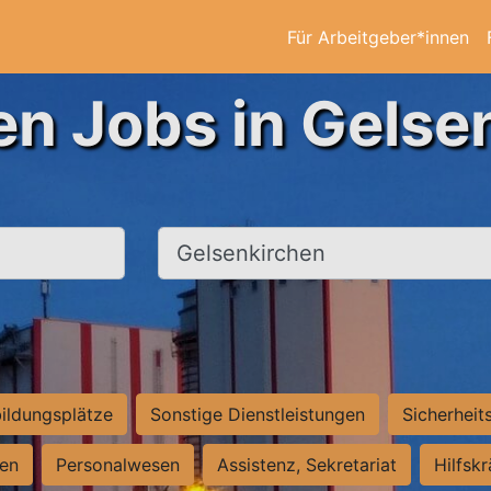
Für Arbeitgeber*innen
en Jobs in Gelse
Ort, Stadt
ildungsplätze
Sonstige Dienstleistungen
Sicherheit
ten
Personalwesen
Assistenz, Sekretariat
Hilfsk