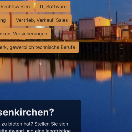
Rechtswesen
IT, Software
ung
Vertrieb, Verkauf, Sales
nken, Versicherungen
rk, gewerblich technische Berufe
lsenkirchen?
u bieten hat? Stellen Sie sich
eitaufwand und eine langfristige