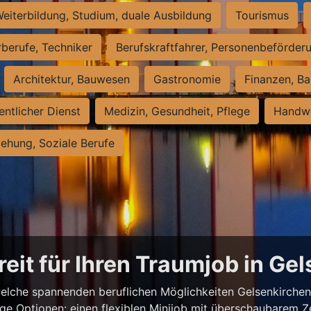
eiterbildung, Studium, duale Ausbildung
Tourismus
rberufe, Techniker
Berufskraftfahrer, Personenbeförder
Architektur, Bauwesen
Gastronomie
Finanzen, Ba
entlicher Dienst
Medizin, Gesundheit, Pflege
Handwe
iehung, Soziale Berufe
reit für Ihren Traumjob in Ge
elche spannenden beruflichen Möglichkeiten Gelsenkirchen z
ige Optionen: einen flexiblen Minijob mit überschaubarem Z