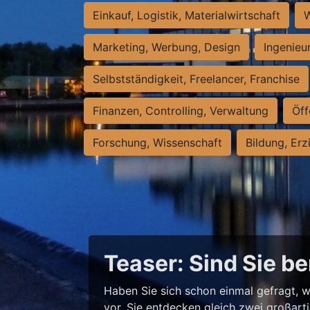
Einkauf, Logistik, Materialwirtschaft
W
Marketing, Werbung, Design
Ingenieu
Selbstständigkeit, Freelancer, Franchise
Finanzen, Controlling, Verwaltung
Öff
Forschung, Wissenschaft
Bildung, Erz
Teaser: Sind Sie be
Haben Sie sich schon einmal gefragt, w
vor, Sie entdecken gleich zwei großart