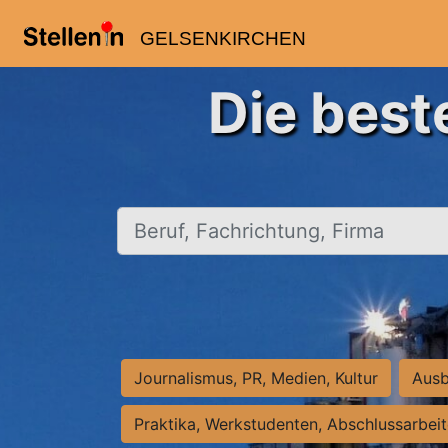
GELSENKIRCHEN
Die best
Beruf, Fachrichtung, Firma
Journalismus, PR, Medien, Kultur
Ausb
Praktika, Werkstudenten, Abschlussarbei