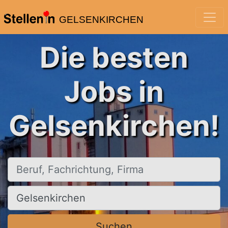
GELSENKIRCHEN
Die besten
Jobs in
Gelsenkirchen!
Beruf, Fachrichtung, Firma
Ort, Stadt
Suchen