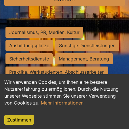
Journalismus, PR, Medien, Kultur
Ausbildungsplätze
Sonstige Dienstleistungen
Sicherheitsdienste
Management, Beratung
Praktika, Werkstudenten, Abschlussarbeiten
Wir verwenden Cookies, um Ihnen eine bessere
Personalwesen
Assistenz, Sekretariat
Nutzererfahrung zu ermöglichen. Durch die Nutzung
unserer Webseite stimmen Sie unserer Verwendung
Hilfskräfte, Aushilfs- und Nebenjobs
von Cookies zu.
Mehr Informationen
Einkauf, Logistik, Materialwirtschaft
Zustimmen
Weiterbildung, Studium, duale Ausbildung