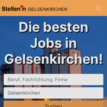
GELSENKIRCHEN
Die besten
Jobs in
Gelsenkirchen!
Beruf, Fachrichtung, Firma
Ort, Stadt
Suchen