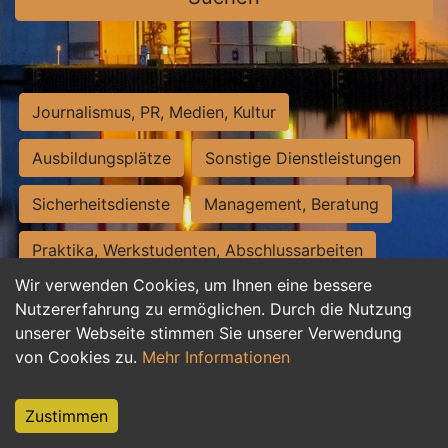
Journalismus, PR, Medien, Kultur
Ausbildungsplätze
Sonstige Dienstleistungen
Sicherheitsdienste
Management, Beratung
Praktika, Werkstudenten, Abschlussarbeiten
Wir verwenden Cookies, um Ihnen eine bessere
Personalwesen
Assistenz, Sekretariat
Nutzererfahrung zu ermöglichen. Durch die Nutzung
unserer Webseite stimmen Sie unserer Verwendung
Hilfskräfte, Aushilfs- und Nebenjobs
von Cookies zu.
Mehr Informationen
Einkauf, Logistik, Materialwirtschaft
Zustimmen
Weiterbildung, Studium, duale Ausbildung