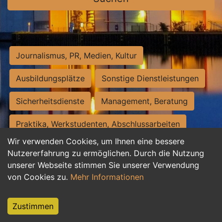
Journalismus, PR, Medien, Kultur
Ausbildungsplätze
Sonstige Dienstleistungen
Sicherheitsdienste
Management, Beratung
Praktika, Werkstudenten, Abschlussarbeiten
Wir verwenden Cookies, um Ihnen eine bessere
Personalwesen
Assistenz, Sekretariat
Nutzererfahrung zu ermöglichen. Durch die Nutzung
unserer Webseite stimmen Sie unserer Verwendung
Hilfskräfte, Aushilfs- und Nebenjobs
von Cookies zu.
Mehr Informationen
Einkauf, Logistik, Materialwirtschaft
Zustimmen
Weiterbildung, Studium, duale Ausbildung