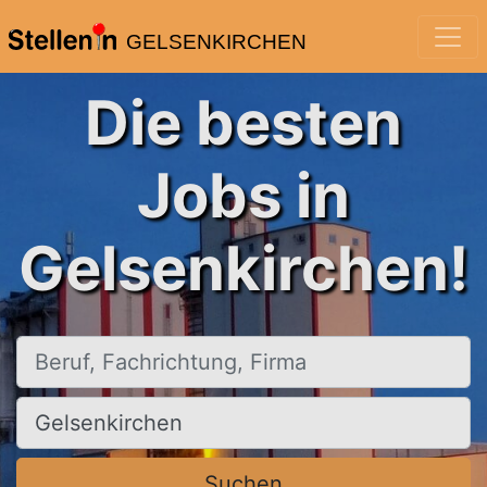
GELSENKIRCHEN
Die besten
Jobs in
Gelsenkirchen!
Beruf, Fachrichtung, Firma
Ort, Stadt
Suchen