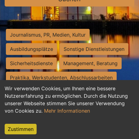
Journalismus, PR, Medien, Kultur
Ausbildungsplätze
Sonstige Dienstleistungen
Sicherheitsdienste
Management, Beratung
Praktika, Werkstudenten, Abschlussarbeiten
Wir verwenden Cookies, um Ihnen eine bessere
Personalwesen
Assistenz, Sekretariat
Nutzererfahrung zu ermöglichen. Durch die Nutzung
unserer Webseite stimmen Sie unserer Verwendung
Hilfskräfte, Aushilfs- und Nebenjobs
von Cookies zu.
Mehr Informationen
Einkauf, Logistik, Materialwirtschaft
Zustimmen
Weiterbildung, Studium, duale Ausbildung