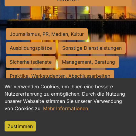
Journalismus, PR, Medien, Kultur
Ausbildungsplätze
Sonstige Dienstleistungen
Sicherheitsdienste
Management, Beratung
Praktika, Werkstudenten, Abschlussarbeiten
Wir verwenden Cookies, um Ihnen eine bessere
Personalwesen
Assistenz, Sekretariat
Nutzererfahrung zu ermöglichen. Durch die Nutzung
unserer Webseite stimmen Sie unserer Verwendung
Hilfskräfte, Aushilfs- und Nebenjobs
von Cookies zu.
Mehr Informationen
Einkauf, Logistik, Materialwirtschaft
Zustimmen
Weiterbildung, Studium, duale Ausbildung