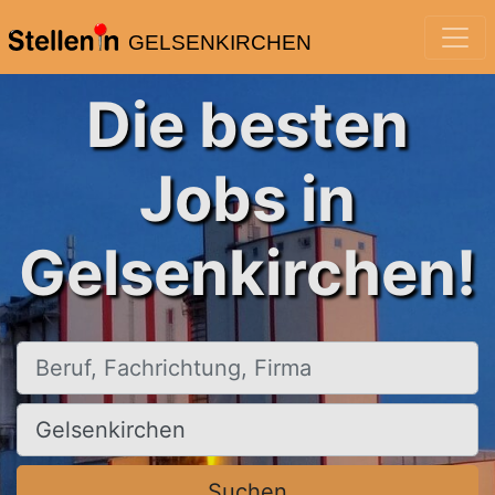
GELSENKIRCHEN
Die besten
Jobs in
Gelsenkirchen!
Beruf, Fachrichtung, Firma
Ort, Stadt
Suchen