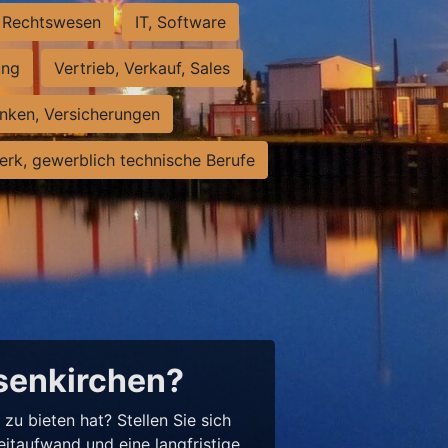
Rechtswesen
IT, Software
ung
Vertrieb, Verkauf, Sales
nken, Versicherungen
rk, gewerblich technische Berufe
lsenkirchen?
u bieten hat? Stellen Sie sich
eitaufwand und eine langfristige