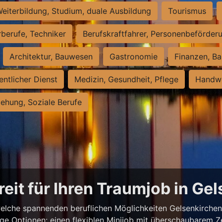
eiterbildung, Studium, duale Ausbildung
Tourismus
rberufe, Techniker
Berufskraftfahrer, Personenbeförder
Architektur, Bauwesen
Gastronomie
Finanzen, Ba
entlicher Dienst
Medizin, Gesundheit, Pflege
Handwe
iehung, Soziale Berufe
reit für Ihren Traumjob in Ge
elche spannenden beruflichen Möglichkeiten Gelsenkirchen z
ige Optionen: einen flexiblen Minijob mit überschaubarem Z