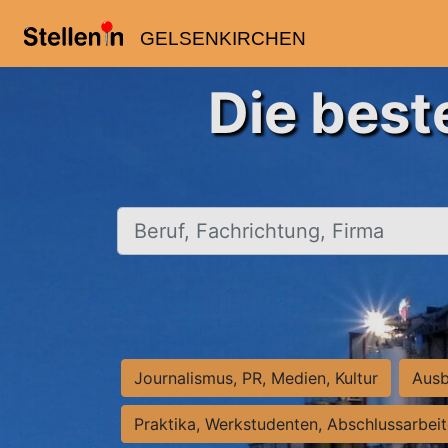
GELSENKIRCHEN
Die best
Beruf, Fachrichtung, Firma
Journalismus, PR, Medien, Kultur
Ausb
Praktika, Werkstudenten, Abschlussarbei