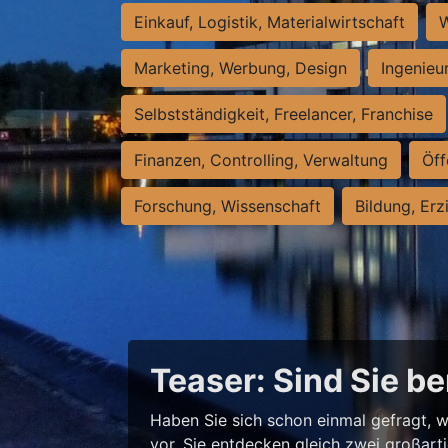
Einkauf, Logistik, Materialwirtschaft
W
Marketing, Werbung, Design
Ingenieu
Selbstständigkeit, Freelancer, Franchise
Finanzen, Controlling, Verwaltung
Öff
Forschung, Wissenschaft
Bildung, Erz
Teaser: Sind Sie be
Haben Sie sich schon einmal gefragt, w
vor, Sie entdecken gleich zwei großart