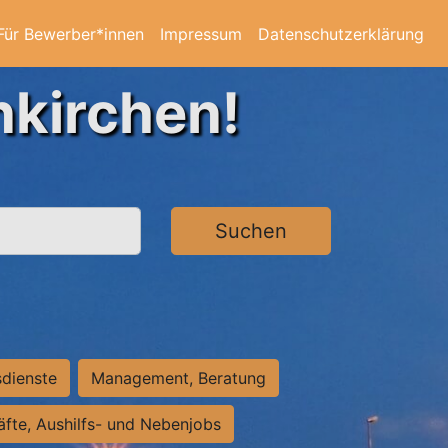
Für Bewerber*innen
Impressum
Datenschutzerklärung
nkirchen!
Suchen
sdienste
Management, Beratung
räfte, Aushilfs- und Nebenjobs