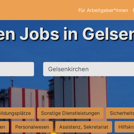
Für Arbeitgeber*innen
en Jobs in Gelse
Ort, Stadt
ildungsplätze
Sonstige Dienstleistungen
Sicherheit
ten
Personalwesen
Assistenz, Sekretariat
Hilfsk