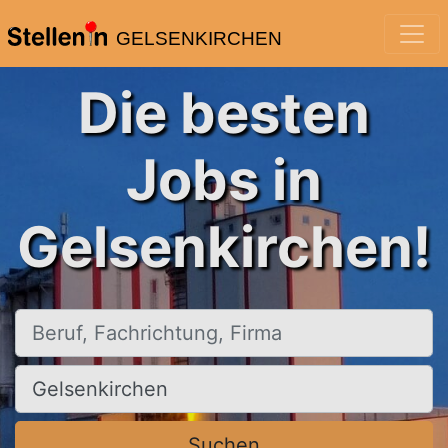
GELSENKIRCHEN
Die besten
Jobs in
Gelsenkirchen!
Beruf, Fachrichtung, Firma
Ort, Stadt
Suchen