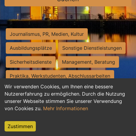
Journalismus, PR, Medien, Kultur
Ausbildungsplätze
Sonstige Dienstleistungen
Sicherheitsdienste
Management, Beratung
Praktika, Werkstudenten, Abschlussarbeiten
Wir verwenden Cookies, um Ihnen eine bessere
Personalwesen
Assistenz, Sekretariat
Nutzererfahrung zu ermöglichen. Durch die Nutzung
unserer Webseite stimmen Sie unserer Verwendung
Hilfskräfte, Aushilfs- und Nebenjobs
von Cookies zu.
Mehr Informationen
Einkauf, Logistik, Materialwirtschaft
Zustimmen
Weiterbildung, Studium, duale Ausbildung