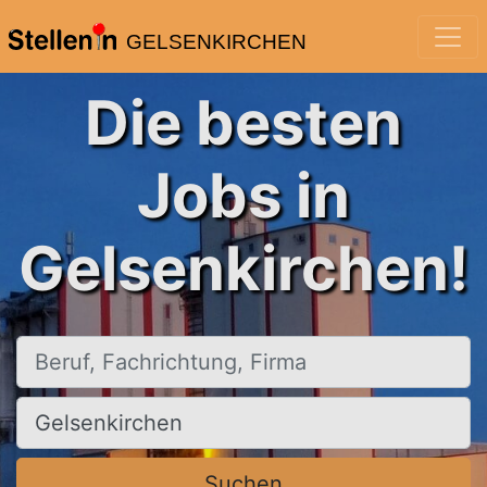
GELSENKIRCHEN
Die besten
Jobs in
Gelsenkirchen!
Beruf, Fachrichtung, Firma
Ort, Stadt
Suchen