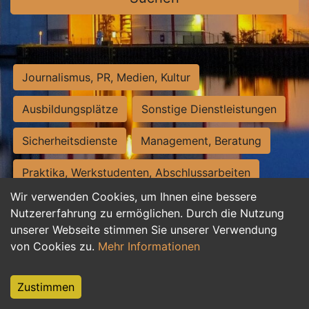
Journalismus, PR, Medien, Kultur
Ausbildungsplätze
Sonstige Dienstleistungen
Sicherheitsdienste
Management, Beratung
Praktika, Werkstudenten, Abschlussarbeiten
Wir verwenden Cookies, um Ihnen eine bessere
Personalwesen
Assistenz, Sekretariat
Nutzererfahrung zu ermöglichen. Durch die Nutzung
unserer Webseite stimmen Sie unserer Verwendung
Hilfskräfte, Aushilfs- und Nebenjobs
von Cookies zu.
Mehr Informationen
Einkauf, Logistik, Materialwirtschaft
Zustimmen
Weiterbildung, Studium, duale Ausbildung