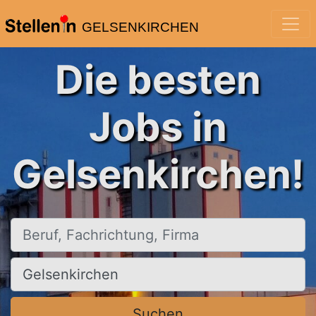
GELSENKIRCHEN
Die besten
Jobs in
Gelsenkirchen!
Beruf, Fachrichtung, Firma
Ort, Stadt
Suchen