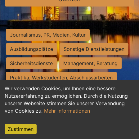
Journalismus, PR, Medien, Kultur
Ausbildungsplätze
Sonstige Dienstleistungen
Sicherheitsdienste
Management, Beratung
Praktika, Werkstudenten, Abschlussarbeiten
Wir verwenden Cookies, um Ihnen eine bessere
Personalwesen
Assistenz, Sekretariat
Nutzererfahrung zu ermöglichen. Durch die Nutzung
unserer Webseite stimmen Sie unserer Verwendung
Hilfskräfte, Aushilfs- und Nebenjobs
von Cookies zu.
Mehr Informationen
Einkauf, Logistik, Materialwirtschaft
Zustimmen
Weiterbildung, Studium, duale Ausbildung