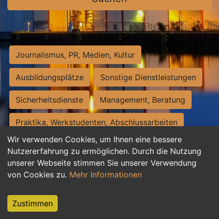
Journalismus, PR, Medien, Kultur
Ausbildungsplätze
Sonstige Dienstleistungen
Sicherheitsdienste
Management, Beratung
Praktika, Werkstudenten, Abschlussarbeiten
Wir verwenden Cookies, um Ihnen eine bessere
Personalwesen
Assistenz, Sekretariat
Nutzererfahrung zu ermöglichen. Durch die Nutzung
unserer Webseite stimmen Sie unserer Verwendung
Hilfskräfte, Aushilfs- und Nebenjobs
von Cookies zu.
Mehr Informationen
Einkauf, Logistik, Materialwirtschaft
Zustimmen
Weiterbildung, Studium, duale Ausbildung