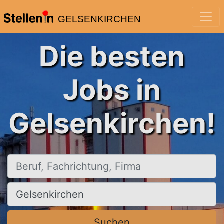
GELSENKIRCHEN
Die besten
Jobs in
Gelsenkirchen!
Beruf, Fachrichtung, Firma
Ort, Stadt
Suchen