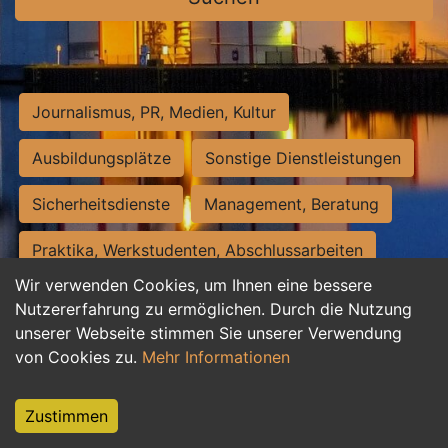
Journalismus, PR, Medien, Kultur
Ausbildungsplätze
Sonstige Dienstleistungen
Sicherheitsdienste
Management, Beratung
Praktika, Werkstudenten, Abschlussarbeiten
Wir verwenden Cookies, um Ihnen eine bessere
Personalwesen
Assistenz, Sekretariat
Nutzererfahrung zu ermöglichen. Durch die Nutzung
unserer Webseite stimmen Sie unserer Verwendung
Hilfskräfte, Aushilfs- und Nebenjobs
von Cookies zu.
Mehr Informationen
Einkauf, Logistik, Materialwirtschaft
Zustimmen
Weiterbildung, Studium, duale Ausbildung