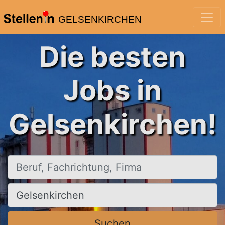
GELSENKIRCHEN
Die besten
Jobs in
Gelsenkirchen!
Beruf, Fachrichtung, Firma
Ort, Stadt
Suchen