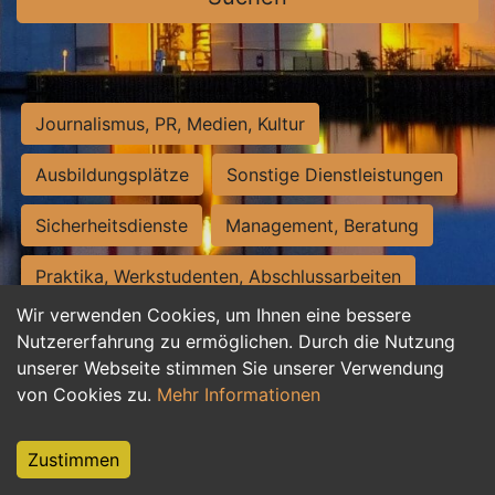
Journalismus, PR, Medien, Kultur
Ausbildungsplätze
Sonstige Dienstleistungen
Sicherheitsdienste
Management, Beratung
Praktika, Werkstudenten, Abschlussarbeiten
Wir verwenden Cookies, um Ihnen eine bessere
Personalwesen
Assistenz, Sekretariat
Nutzererfahrung zu ermöglichen. Durch die Nutzung
unserer Webseite stimmen Sie unserer Verwendung
Hilfskräfte, Aushilfs- und Nebenjobs
von Cookies zu.
Mehr Informationen
Einkauf, Logistik, Materialwirtschaft
Zustimmen
Weiterbildung, Studium, duale Ausbildung