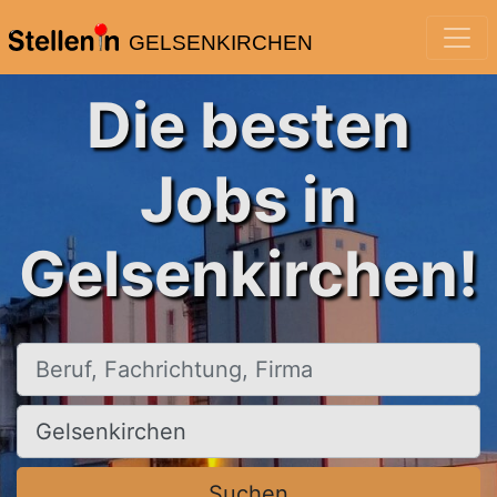
GELSENKIRCHEN
Die besten
Jobs in
Gelsenkirchen!
Beruf, Fachrichtung, Firma
Ort, Stadt
Suchen