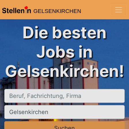
GELSENKIRCHEN
Die besten
Jobs in
Gelsenkirchen!
Beruf, Fachrichtung, Firma
Ort, Stadt
Suchen