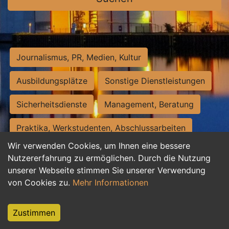
Journalismus, PR, Medien, Kultur
Ausbildungsplätze
Sonstige Dienstleistungen
Sicherheitsdienste
Management, Beratung
Praktika, Werkstudenten, Abschlussarbeiten
Wir verwenden Cookies, um Ihnen eine bessere
Personalwesen
Assistenz, Sekretariat
Nutzererfahrung zu ermöglichen. Durch die Nutzung
unserer Webseite stimmen Sie unserer Verwendung
Hilfskräfte, Aushilfs- und Nebenjobs
von Cookies zu.
Mehr Informationen
Einkauf, Logistik, Materialwirtschaft
Zustimmen
Weiterbildung, Studium, duale Ausbildung