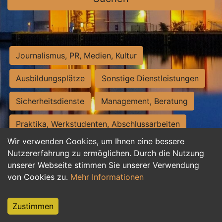
Journalismus, PR, Medien, Kultur
Ausbildungsplätze
Sonstige Dienstleistungen
Sicherheitsdienste
Management, Beratung
Praktika, Werkstudenten, Abschlussarbeiten
Wir verwenden Cookies, um Ihnen eine bessere
Personalwesen
Assistenz, Sekretariat
Nutzererfahrung zu ermöglichen. Durch die Nutzung
unserer Webseite stimmen Sie unserer Verwendung
Hilfskräfte, Aushilfs- und Nebenjobs
von Cookies zu.
Mehr Informationen
Einkauf, Logistik, Materialwirtschaft
Zustimmen
Weiterbildung, Studium, duale Ausbildung