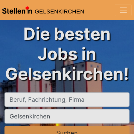
GELSENKIRCHEN
Die besten
Jobs in
Gelsenkirchen!
Beruf, Fachrichtung, Firma
Ort, Stadt
Suchen