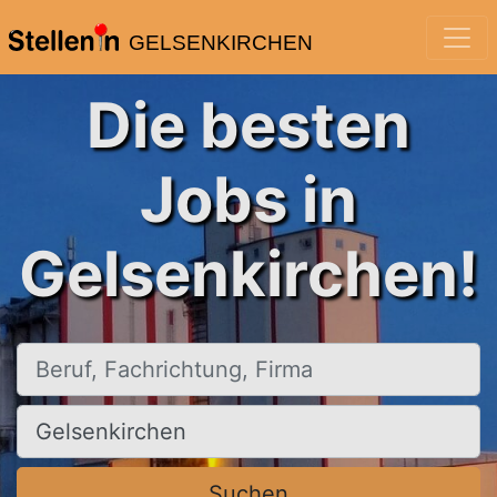
GELSENKIRCHEN
Die besten
Jobs in
Gelsenkirchen!
Beruf, Fachrichtung, Firma
Ort, Stadt
Suchen