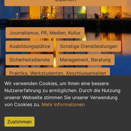
Journalismus, PR, Medien, Kultur
Ausbildungsplätze
Sonstige Dienstleistungen
Sicherheitsdienste
Management, Beratung
Praktika, Werkstudenten, Abschlussarbeiten
Wir verwenden Cookies, um Ihnen eine bessere
Personalwesen
Assistenz, Sekretariat
Nutzererfahrung zu ermöglichen. Durch die Nutzung
unserer Webseite stimmen Sie unserer Verwendung
Hilfskräfte, Aushilfs- und Nebenjobs
von Cookies zu.
Mehr Informationen
Einkauf, Logistik, Materialwirtschaft
Zustimmen
Weiterbildung, Studium, duale Ausbildung