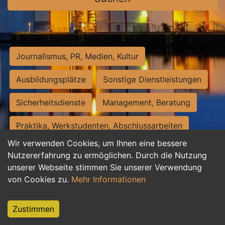
Journalismus, PR, Medien, Kultur
Ausbildungsplätze
Sonstige Dienstleistungen
Sicherheitsdienste
Management, Beratung
Praktika, Werkstudenten, Abschlussarbeiten
Wir verwenden Cookies, um Ihnen eine bessere
Personalwesen
Assistenz, Sekretariat
Nutzererfahrung zu ermöglichen. Durch die Nutzung
unserer Webseite stimmen Sie unserer Verwendung
Hilfskräfte, Aushilfs- und Nebenjobs
von Cookies zu.
Mehr Informationen
Einkauf, Logistik, Materialwirtschaft
Zustimmen
Weiterbildung, Studium, duale Ausbildung