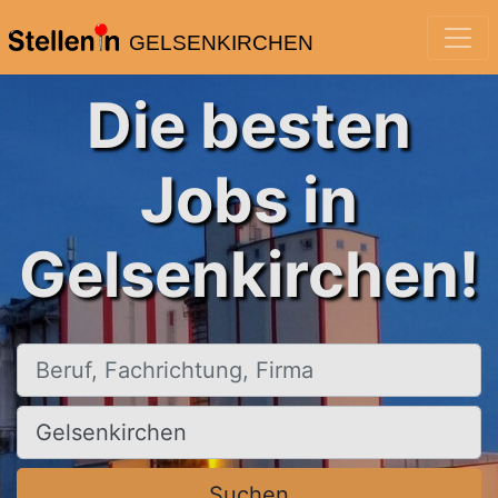
GELSENKIRCHEN
Die besten
Jobs in
Gelsenkirchen!
Beruf, Fachrichtung, Firma
Ort, Stadt
Suchen