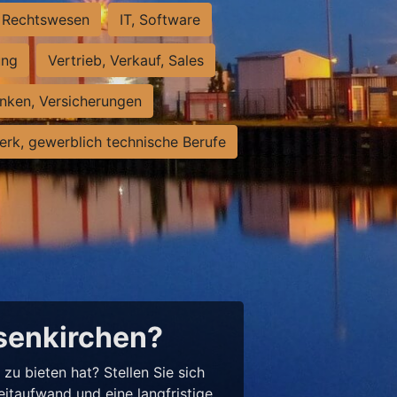
Rechtswesen
IT, Software
ung
Vertrieb, Verkauf, Sales
nken, Versicherungen
rk, gewerblich technische Berufe
lsenkirchen?
u bieten hat? Stellen Sie sich
eitaufwand und eine langfristige