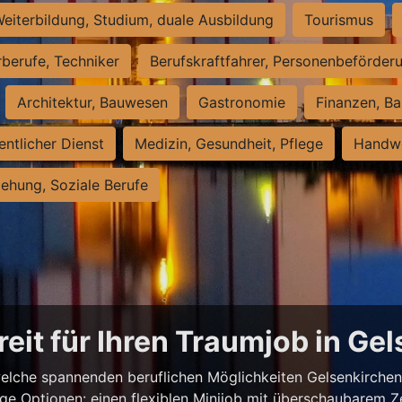
eiterbildung, Studium, duale Ausbildung
Tourismus
rberufe, Techniker
Berufskraftfahrer, Personenbeförder
Architektur, Bauwesen
Gastronomie
Finanzen, Ba
entlicher Dienst
Medizin, Gesundheit, Pflege
Handwe
iehung, Soziale Berufe
reit für Ihren Traumjob in Ge
elche spannenden beruflichen Möglichkeiten Gelsenkirchen z
ige Optionen: einen flexiblen Minijob mit überschaubarem Z