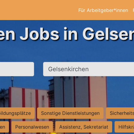
Für Arbeitgeber*innen
en Jobs in Gelse
Ort, Stadt
ildungsplätze
Sonstige Dienstleistungen
Sicherheit
ten
Personalwesen
Assistenz, Sekretariat
Hilfsk