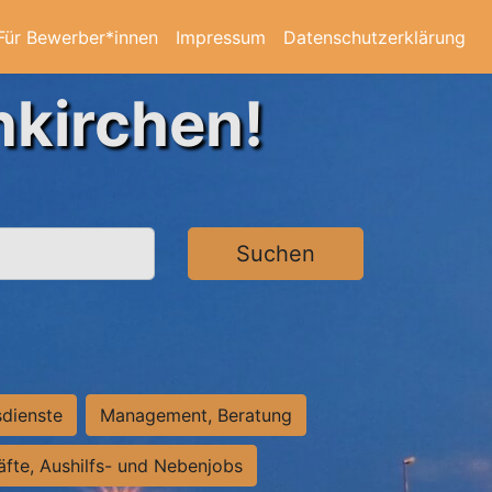
Für Bewerber*innen
Impressum
Datenschutzerklärung
nkirchen!
Suchen
sdienste
Management, Beratung
räfte, Aushilfs- und Nebenjobs