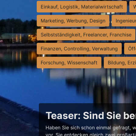
Einkauf, Logistik, Materialwirtschaft
W
Marketing, Werbung, Design
Ingenieu
Selbstständigkeit, Freelancer, Franchise
Finanzen, Controlling, Verwaltung
Öff
Forschung, Wissenschaft
Bildung, Erz
Teaser: Sind Sie be
Haben Sie sich schon einmal gefragt, w
vor, Sie entdecken gleich zwei großart