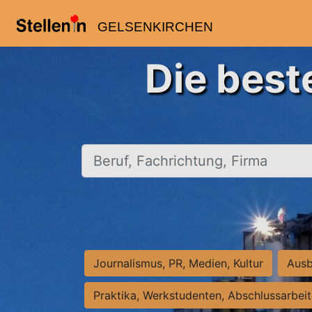
GELSENKIRCHEN
Die best
Beruf, Fachrichtung, Firma
Journalismus, PR, Medien, Kultur
Ausb
Praktika, Werkstudenten, Abschlussarbei