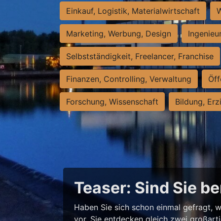
Einkauf, Logistik, Materialwirtschaft
W
Marketing, Werbung, Design
Ingenieu
Selbstständigkeit, Freelancer, Franchise
Finanzen, Controlling, Verwaltung
Öff
Forschung, Wissenschaft
Bildung, Erz
Teaser: Sind Sie be
Haben Sie sich schon einmal gefragt, w
vor, Sie entdecken gleich zwei großart