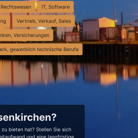
Rechtswesen
IT, Software
ung
Vertrieb, Verkauf, Sales
nken, Versicherungen
rk, gewerblich technische Berufe
lsenkirchen?
u bieten hat? Stellen Sie sich
eitaufwand und eine langfristige