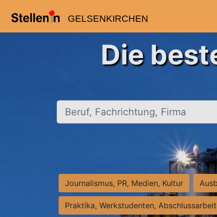
GELSENKIRCHEN
Die best
Beruf, Fachrichtung, Firma
Journalismus, PR, Medien, Kultur
Ausb
Praktika, Werkstudenten, Abschlussarbei