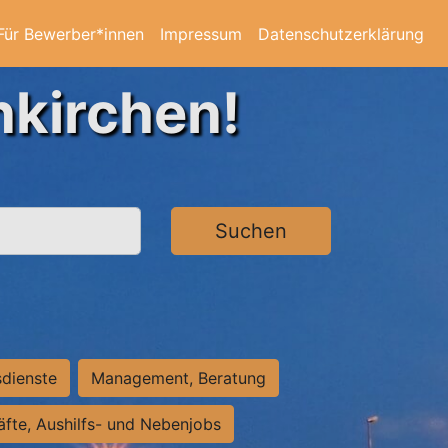
Für Bewerber*innen
Impressum
Datenschutzerklärung
nkirchen!
Suchen
sdienste
Management, Beratung
räfte, Aushilfs- und Nebenjobs