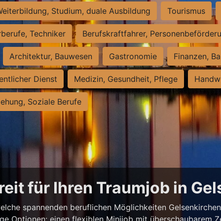
eiterbildung, Studium, duale Ausbildung
Tourismus
rberufe, Techniker
Berufskraftfahrer, Personenbeförder
Architektur, Bauwesen
Gastronomie
Finanzen, Ba
entlicher Dienst
Medizin, Gesundheit, Pflege
Handwe
iehung, Soziale Berufe
reit für Ihren Traumjob in Ge
elche spannenden beruflichen Möglichkeiten Gelsenkirchen z
ige Optionen: einen flexiblen Minijob mit überschaubarem Z