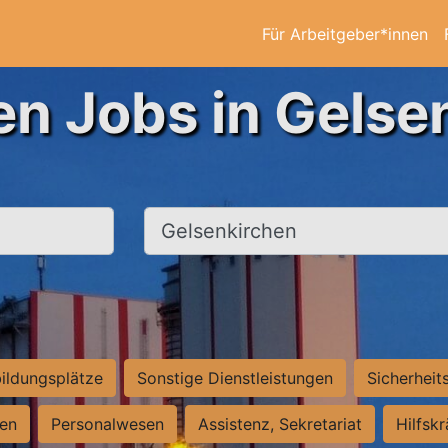
Für Arbeitgeber*innen
en Jobs in Gelse
Ort, Stadt
ildungsplätze
Sonstige Dienstleistungen
Sicherheit
ten
Personalwesen
Assistenz, Sekretariat
Hilfsk