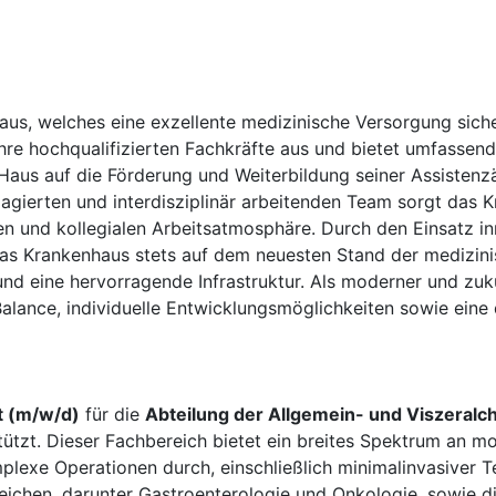
s, welches eine exzellente medizinische Versorgung sicherst
re hochqualifizierten Fachkräfte aus und bietet umfasse
aus auf die Förderung und Weiterbildung seiner Assistenzä
agierten und interdisziplinär arbeitenden Team sorgt das K
en und kollegialen Arbeitsatmosphäre. Durch den Einsatz i
as Krankenhaus stets auf dem neuesten Stand der medizin
nd eine hervorragende Infrastruktur. Als moderner und zuku
alance, individuelle Entwicklungsmöglichkeiten sowie eine
t (m/w/d)
für die
Abteilung der Allgemein- und Viszeralch
ützt. Dieser Fachbereich bietet ein breites Spektrum an 
plexe Operationen durch, einschließlich minimalinvasiver T
chen, darunter Gastroenterologie und Onkologie, sowie die