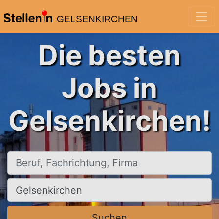
GELSENKIRCHEN
Die besten
Jobs in
Gelsenkirchen!
Beruf, Fachrichtung, Firma
Ort, Stadt
Suchen