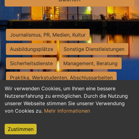
Journalismus, PR, Medien, Kultur
Ausbildungsplätze
Sonstige Dienstleistungen
Sicherheitsdienste
Management, Beratung
Praktika, Werkstudenten, Abschlussarbeiten
Wir verwenden Cookies, um Ihnen eine bessere
Personalwesen
Assistenz, Sekretariat
Nutzererfahrung zu ermöglichen. Durch die Nutzung
unserer Webseite stimmen Sie unserer Verwendung
Hilfskräfte, Aushilfs- und Nebenjobs
von Cookies zu.
Mehr Informationen
Einkauf, Logistik, Materialwirtschaft
Zustimmen
Weiterbildung, Studium, duale Ausbildung