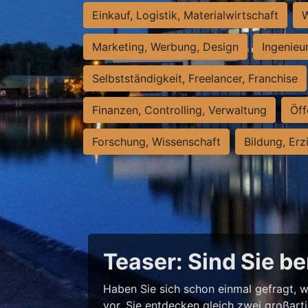
Einkauf, Logistik, Materialwirtschaft
W
Marketing, Werbung, Design
Ingenieu
Selbstständigkeit, Freelancer, Franchise
Finanzen, Controlling, Verwaltung
Öff
Forschung, Wissenschaft
Bildung, Erz
Teaser: Sind Sie be
Haben Sie sich schon einmal gefragt, w
vor, Sie entdecken gleich zwei großart