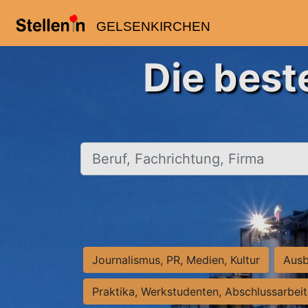
GELSENKIRCHEN
Die best
Beruf, Fachrichtung, Firma
Journalismus, PR, Medien, Kultur
Ausb
Praktika, Werkstudenten, Abschlussarbei