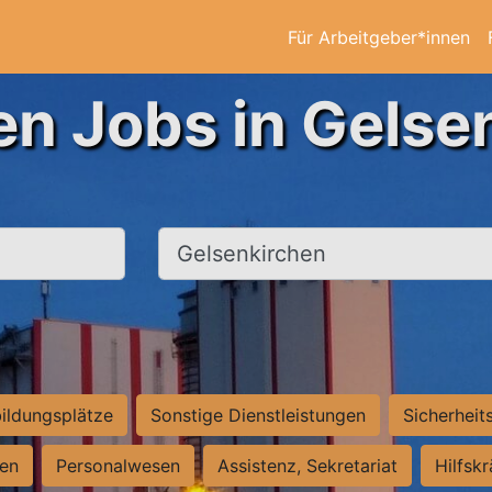
Für Arbeitgeber*innen
en Jobs in Gelse
Ort, Stadt
ildungsplätze
Sonstige Dienstleistungen
Sicherheit
ten
Personalwesen
Assistenz, Sekretariat
Hilfsk