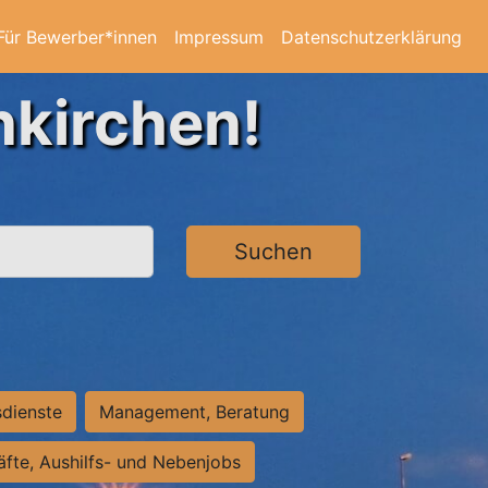
Für Bewerber*innen
Impressum
Datenschutzerklärung
nkirchen!
Suchen
sdienste
Management, Beratung
räfte, Aushilfs- und Nebenjobs