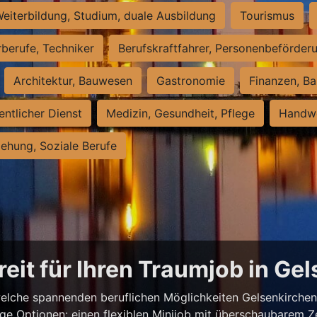
eiterbildung, Studium, duale Ausbildung
Tourismus
rberufe, Techniker
Berufskraftfahrer, Personenbeförder
Architektur, Bauwesen
Gastronomie
Finanzen, Ba
entlicher Dienst
Medizin, Gesundheit, Pflege
Handwe
iehung, Soziale Berufe
reit für Ihren Traumjob in Ge
elche spannenden beruflichen Möglichkeiten Gelsenkirchen z
ige Optionen: einen flexiblen Minijob mit überschaubarem Z