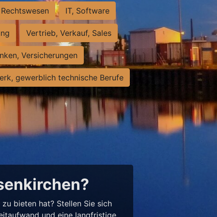
Rechtswesen
IT, Software
ung
Vertrieb, Verkauf, Sales
nken, Versicherungen
rk, gewerblich technische Berufe
lsenkirchen?
u bieten hat? Stellen Sie sich
eitaufwand und eine langfristige